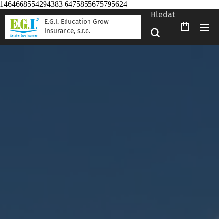
1464668554294383 6475855675795624
Hledat
E.G.I. Education Grow
Insurance, s.r.o.