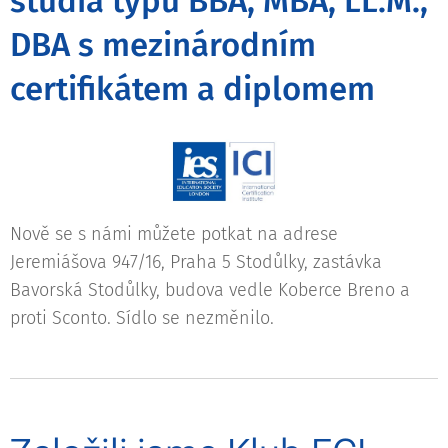
studia typu BBA, MBA, LL.M.,
DBA s mezinárodním
certifikátem a diplomem
Nově se s námi můžete potkat na adrese
Jeremiášova 947/16, Praha 5 Stodůlky, zastávka
Bavorská Stodůlky, budova vedle Koberce Breno a
proti Sconto. Sídlo se nezměnilo.