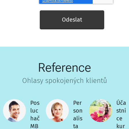
Odeslat
Reference
Ohlasy spokojených klientů
Pos
Per
Úča
luc
son
stni
hač
alis
ce
MB
ta
kur