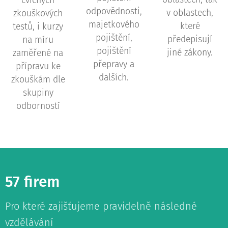
cvičných
odpovědnosti,
v oblastech,
zkouškových
majetkového
které
testů, i kurzy
pojištění,
předepisují
na míru
pojištění
jiné zákony.
zaměřené na
přepravy a
přípravu ke
dalších.
zkouškám dle
skupiny
odborností
57 firem
Pro které zajišťujeme pravidelně následné
vzdělávání