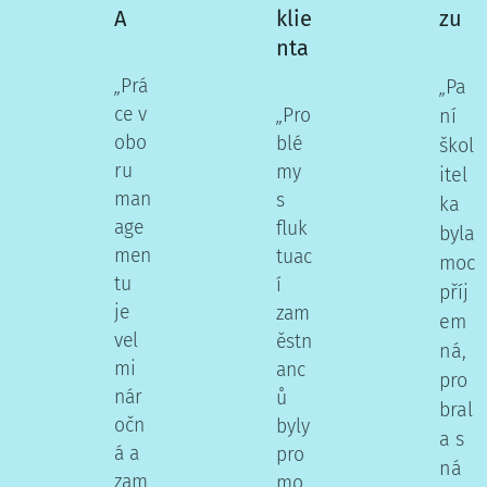
A
klie
zu
nta
„
Prá
Pa
„
ce v
„
Pro
ní
obo
blé
škol
ru
my
itel
man
s
ka
age
fluk
byla
men
tuac
moc
tu
í
příj
je
zam
em
vel
ěstn
ná,
mi
anc
pro
nár
ů
bral
očn
byly
a s
á a
pro
ná
zam
mo