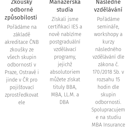
Zkoušky
Manažerská
Následné
odborné
studia
vzdělávání
způsobilosti
Získali jsme
Pořádáme
certifikaci IES a
semináře,
Pořádáme na
nově nabízíme
workshopy a
základě
postgraduální
kurzy
akreditace ČNB
vzdělávací
následného
zkoušky ze
programy,
vzdělávání dle
všech skupin
jejichž
zákona č.
odborností v
absolutoriem
170/2018 Sb. v
Praze, Ostravě i
můžete získat
rozsahu 15
jinde v ČR pro
tituly BBA,
hodin dle
pojišťovací
MBA, LL.M. a
skupin
zprostředkovat
DBA
odbornosti.
ele
Spolupracujem
e na studiu
MBA Insurance