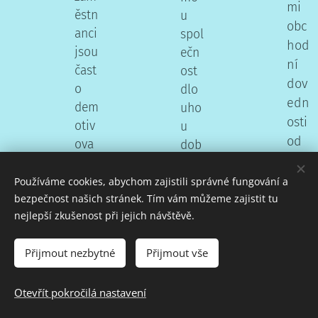
mi
ěstn
u
obc
anci
spol
hod
jsou
ečn
ní
čast
ost
dov
o
dlo
edn
dem
uho
osti
otiv
u
od
ova
dob
poz
ní,
u
dra
což
pro
Používáme cookies, abychom zajistili správné fungování a
vu,
bezpečnost našich stránek. Tím vám můžeme zajistit tu
můž
blé
nejlepší zkušenost při jejich návštěvě.
přiv
e
me
mít
ítán
m.
Přijmout nezbytné
Přijmout vše
neg
Prot
í
ativ
o
klie
ní
jse
Otevřít pokročilá nastavení
nta,
dop
m
nav