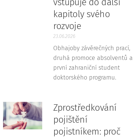
vstupuje do další
kapitoly svého
rozvoje
23.06.2026
Obhajoby závěrečných prací,
druhá promoce absolventů a
první zahraniční student
doktorského programu.
Zprostředkování
pojištění
pojistníkem: proč