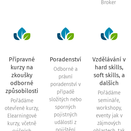
Broker
Přípravné
Poradenství
Vzdělávání v
kurzy na
hard skills,
Odborné a
zkoušky
soft skills, a
právní
odborné
dalších
poradenství v
způsobilosti
případě
Pořádáme
složitých nebo
semináře,
Pořádáme
sporných
workshopy,
otevřené kurzy,
pojistných
eventy jak v
Elearningové
událostí z
zájmových
kurzy, včetně
pojištění
oblastech, tak