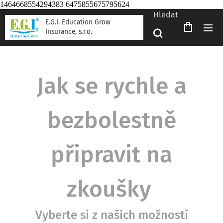
1464668554294383 6475855675795624
Hledat
E.G.I. Education Grow
Insurance, s.r.o.
Jak se rychle a
bezbolestně
připravit na
zkoušky
Vyberte si z našich možností