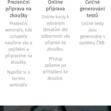
Prezenční
Online
Cvičné
příprava na
příprava
generování
zkoušky
testů
Online kurzy k
vybraným
Prezenční
Cvičné testy
tématům dle
semináře, kde
jsou
odbornosti vás
uchazeče
generovány v
připraví na
naučíme vše o
systému ČNB.
zkoušku.
pojištění a
připravíme na
Přístup
zkoušky.
zašleme po
přihlášení ke
Napište si o
zkoušce.
termín
semináře.