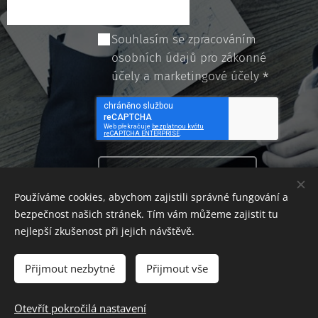
Souhlasím se zpracováním
osobních údajů pro zákonné
účely a marketingové účely
Objednat
Používáme cookies, abychom zajistili správné fungování a
bezpečnost našich stránek. Tím vám můžeme zajistit tu
nejlepší zkušenost při jejich návštěvě.
Přijmout nezbytné
Přijmout vše
© 2019 E.G.I. Education Grow Insurance, s.r.o., sídlo Na Poříčí 1041/12 ,
Praha 1, kancelář a učebna Jeremiášova 947/16, Praha 5 Stodůlky
Otevřít pokročilá nastavení
IČ 07738897, DIČ 07738897