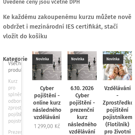
Uvedené ceny jsou včetně DPH
Ke každému zakoupenému kurzu můžete nově
obdržet i mezinárodní IES certifikát, stačí
vložit do košíku
Kategorie
Novinka
Novinka
Novinka
Všechny
produkty
Kurz
pro
Cyber
6.10. 2026
Vzdělávání
splnění
pojištění -
Cyber
-
odbornosti
online kurz
pojištění -
Zprostředko
zprostředkování
následného
prezenční
pojištění
pojištění
vzdělávání
kurz
pojistníkem
pojistníkem
následného
(Flotilník)
1 299,00
Kč
vzdělávání
pro životní
Prezenční