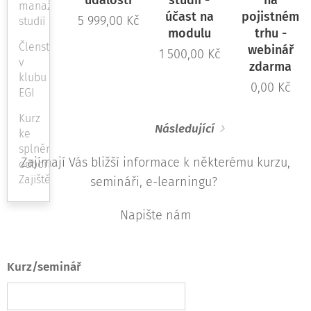
událostí
studií -
na
manažerských
účast na
pojistném
5 999,00
Kč
studií
modulu
trhu -
Členství
webinář
1 500,00
Kč
v
zdarma
klubu
0,00
Kč
EGI
Kurz
Následující
ke
splnění
Zajímají Vás bližší informace k některému kurzu,
odbornosti
Zajištění
semináři, e-learningu?
Napište nám
Kurz/seminář