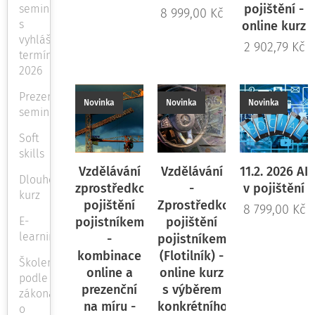
pojištění -
semináře
8 999,00
Kč
s
online kurz
vyhlášenými
2 902,79
Kč
termíny
2026
Prezenční
Novinka
Novinka
Novinka
semináře
Soft
skills
Vzdělávání
Vzdělávání
11.2. 2026 AI
Dlouhodobý
zprostředkování
-
v pojištění
kurz
pojištění
Zprostředkování
8 799,00
Kč
E-
pojistníkem
pojištění
learning
-
pojistníkem
kombinace
(Flotilník) -
Školení
online a
online kurz
podle
prezenční
s výběrem
zákona
na míru -
konkrétního
o