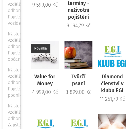
termíny -
vzdělávání
9 599,00
Kč
neživotní
odbornost
pojištění
Pojištění
vozidel
9 194,79
Kč
Následné
vzdělávání
odbornost
Novinka
Pojištění
občanů
Následné
vzdělávání
Value for
Tvůrčí
Diamond
odbornost
Money
psaní
členství v
Pojištění
klubu EGI
4 999,00
Kč
3 899,00
Kč
podnikatelů
11 251,79
Kč
Následné
vzdělávání
odbornost
Zajištění