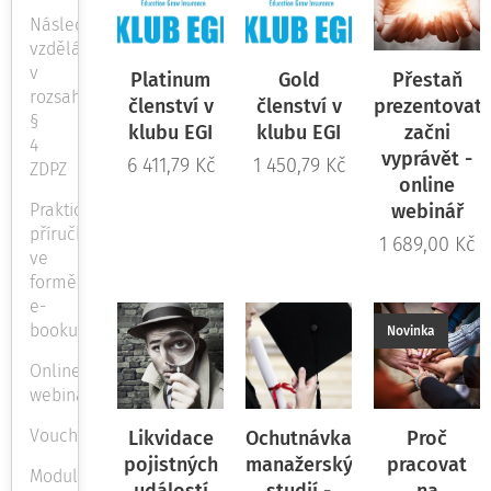
Následné
vzdělávání
v
Platinum
Gold
Přestaň
rozsahu
členství v
členství v
prezentovat
§
klubu EGI
klubu EGI
začni
4
vyprávět -
6 411,79
Kč
1 450,79
Kč
ZDPZ
online
Praktické
webinář
příručky
1 689,00
Kč
ve
formě
e-
booku
Novinka
Online
webinář
Voucher
Likvidace
Ochutnávka
Proč
pojistných
manažerských
pracovat
Modul