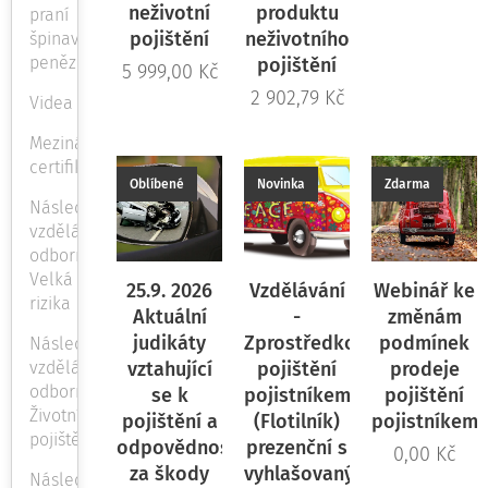
neživotní
produktu
praní
pojištění
neživotního
špinavých
peněz
pojištění
5 999,00
Kč
2 902,79
Kč
Videa
Mezinárodní
certifikace
Oblíbené
Novinka
Zdarma
Následné
vzdělávání
odbornost
Velká
25.9. 2026
Vzdělávání
Webinář ke
rizika
Aktuální
-
změnám
judikáty
Zprostředkování
podmínek
Následné
vzdělávání
vztahující
pojištění
prodeje
odbornost
se k
pojistníkem
pojištění
Životní
pojištění a
(Flotilník)
pojistníkem
pojištění
odpovědnosti
prezenční s
0,00
Kč
za škody
vyhlašovanými
Následné