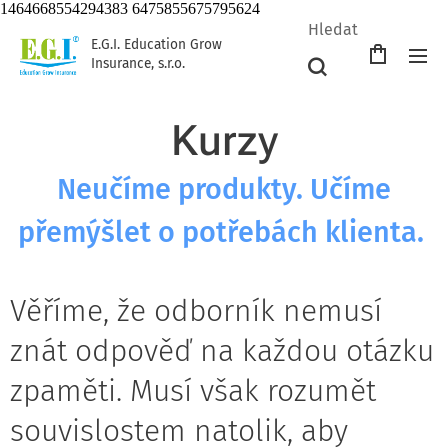
1464668554294383 6475855675795624
Hledat
E.G.I. Education Grow
Insurance, s.r.o.
Kurzy
Neučíme produkty. Učíme
přemýšlet o potřebách klienta.
Věříme, že odborník nemusí
znát odpověď na každou otázku
zpaměti. Musí však rozumět
souvislostem natolik, aby