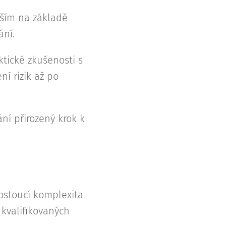
vším na základě
ání.
tické zkušenosti s
í rizik až po
ání přirozený krok k
Rostoucí komplexita
 kvalifikovaných