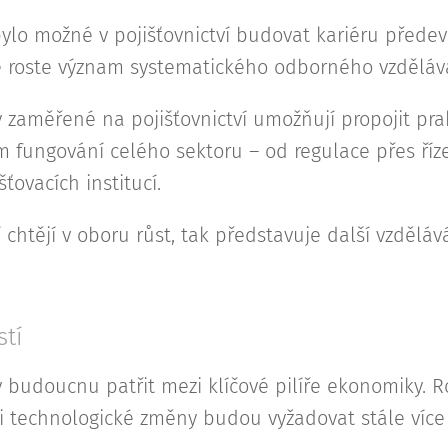
bylo možné v pojišťovnictví budovat kariéru přede
ce roste význam systematického odborného vzděláv
zaměřené na pojišťovnictví umožňují propojit prak
fungování celého sektoru – od regulace přes řízen
šťovacích institucí.
í chtějí v oboru růst, tak představuje další vzděláv
tí
 v budoucnu patřit mezi klíčové pilíře ekonomiky. 
k i technologické změny budou vyžadovat stále více