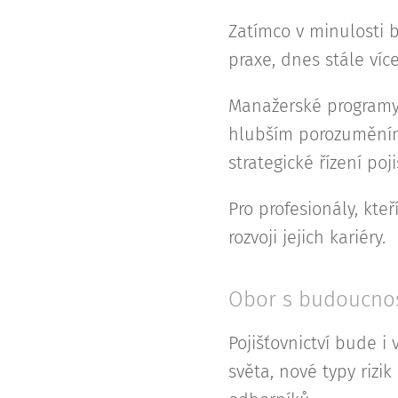
Zatímco v minulosti 
praxe, dnes stále ví
Manažerské programy 
hlubším porozuměním 
strategické řízení poji
Pro profesionály, kteř
rozvoji jejich kariéry.
Obor s budoucnos
Pojišťovnictví bude i
světa, nové typy rizi