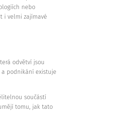
ologiích nebo
st i velmi zajímavé
terá odvětví jsou
 a podnikání existuje
ělitelnou součástí
umějí tomu, jak tato