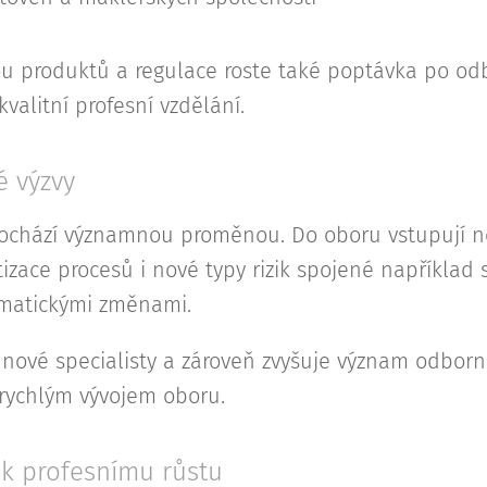
u produktů a regulace roste také poptávka po odbo
kvalitní profesní vzdělání.
é výzvy
prochází významnou proměnou. Do oboru vstupují n
izace procesů i nové typy rizik spojené například 
imatickými změnami.
o nové specialisty a zároveň zvyšuje význam odborn
rychlým vývojem oboru.
č k profesnímu růstu