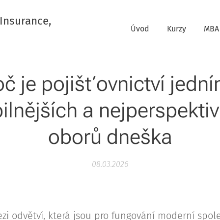
 Insurance,
Úvod
Kurzy
MBA 
oč je pojišťovnictví jední
ilnějších a nejperspekti
oborů dneška
08.03.2026
mezi odvětví, která jsou pro fungování moderní spol