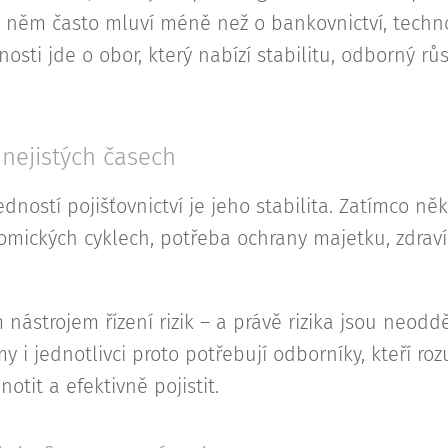
o něm často mluví méně než o bankovnictví, techn
nosti jde o obor, který nabízí stabilitu, odborný rů
v nejistých časech
dností pojišťovnictví je jeho stabilita. Zatímco něk
omických cyklech, potřeba ochrany majetku, zdraví
m nástrojem řízení rizik – a právě rizika jsou neodd
y i jednotlivci proto potřebují odborníky, kteří roz
notit a efektivně pojistit.