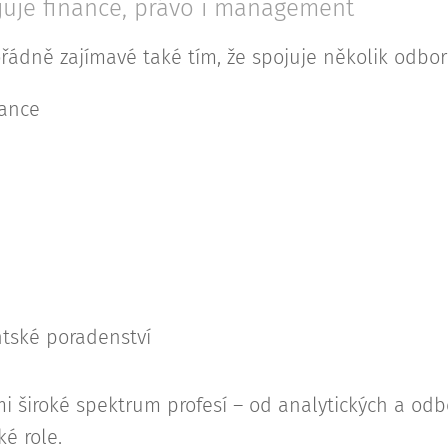
juje finance, právo i management
ořádně zajímavé také tím, že spojuje několik odbor
nance
ntské poradenství
mi široké spektrum profesí – od analytických a odb
é role.