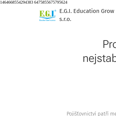
1464668554294383 6475855675795624
E.G.I. Education Grow
s.r.o.
Pr
nejstab
Pojišťovnictví patří 