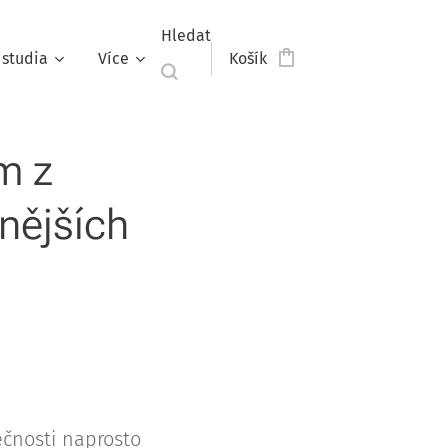
Hledat
studia
Více
Košík
m z
vnějších
ečnosti naprosto