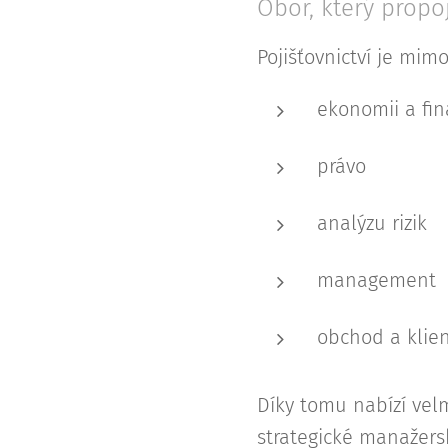
Obor, který propo
Pojišťovnictví je mim
ekonomii a fi
právo
analýzu rizik
management
obchod a klie
Díky tomu nabízí vel
strategické manažersk