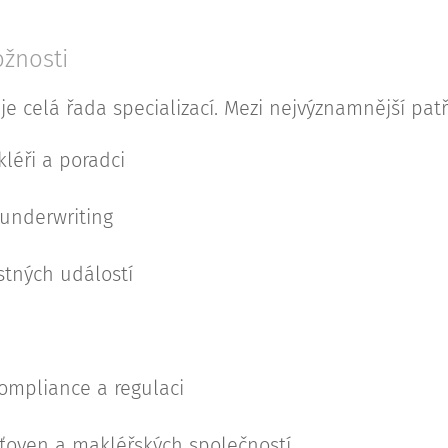
ožnosti
uje celá řada specializací. Mezi nejvýznamnější patř
kléři a poradci
 underwriting
istných událostí
ompliance a regulaci
šťoven a makléřských společností