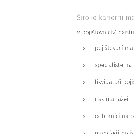
Široké kariérní m
V pojišťovnictví exist
pojišťovací ma
specialisté na
likvidátoři poj
risk manažeři
odborníci na c
manažeři poji