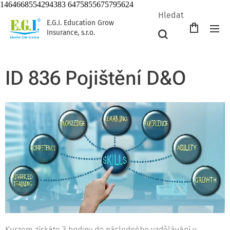
1464668554294383 6475855675795624
Hledat
E.G.I. Education Grow
Insurance, s.r.o.
ID 836 Pojištění D&O
Kurzem získáte 3 hodiny do následného vzdělávání v